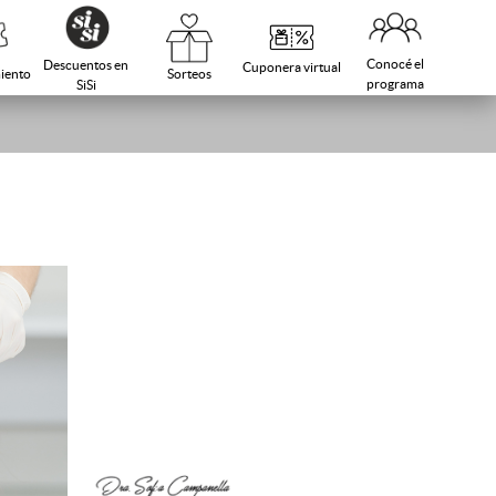
Conocé el
Descuentos en
Cuponera virtual
Sorteos
iento
programa
SiSi