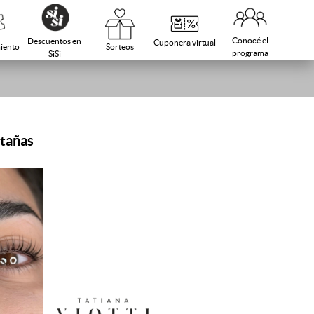
Conocé el
Descuentos en
Cuponera virtual
Sorteos
iento
programa
SiSi
stañas