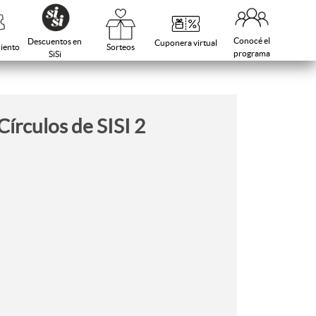
Conocé el
Descuentos en
Cuponera virtual
Sorteos
iento
programa
SiSi
írculos de SISI 2