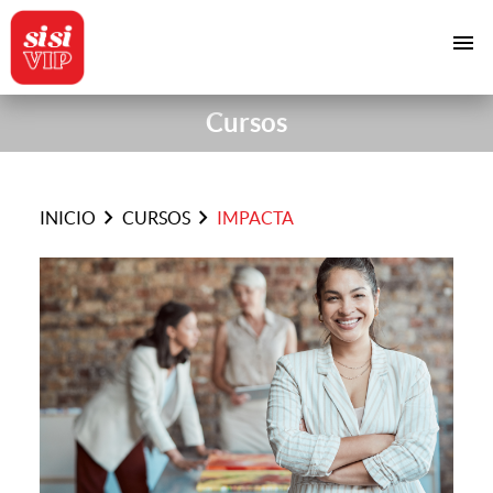
menu
Cursos
chevron_right
chevron_right
INICIO
CURSOS
IMPACTA