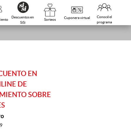
Conocé el
Descuentos en
Cuponera virtual
Sorteos
iento
programa
SiSi
CUENTO EN
LINE DE
MIENTO SOBRE
ES
ro
49