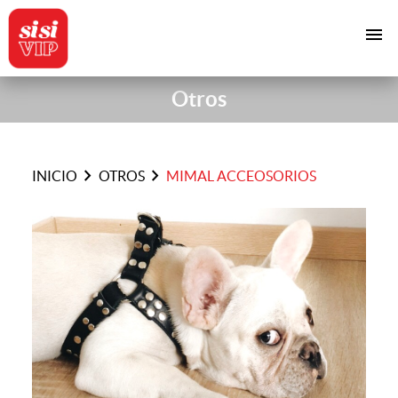
menu
Otros
chevron_right
chevron_right
INICIO
OTROS
MIMAL ACCEOSORIOS