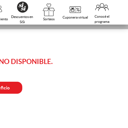
Conocé el
Descuentos en
Cuponera virtual
Sorteos
iento
programa
SiSi
O DISPONIBLE.
ficio