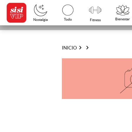
Bienestar
Todo
Nostalgia
Fitness
chevron_right
chevron_right
INICIO