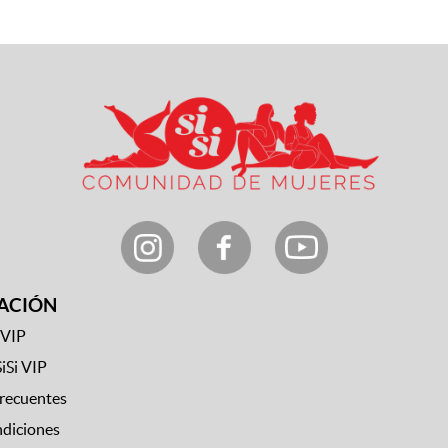
ACIÓN
 VIP
SiSi VIP
frecuentes
ndiciones