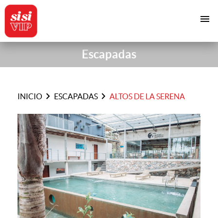
menu
Escapadas
chevron_right
chevron_right
INICIO
ESCAPADAS
ALTOS DE LA SERENA