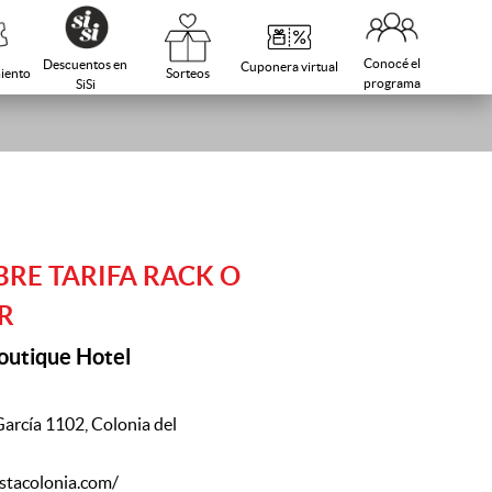
Conocé el
Descuentos en
Cuponera virtual
Sorteos
iento
programa
SiSi
BRE TARIFA RACK O
R
outique Hotel
García 1102, Colonia del
stacolonia.com/