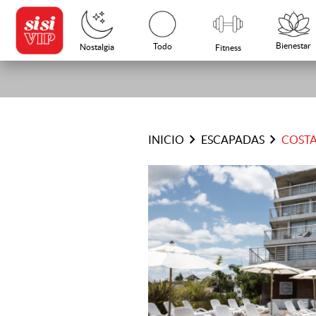
Bienestar
Todo
Nostalgia
Fitness
chevron_right
chevron_right
INICIO
ESCAPADAS
COSTA