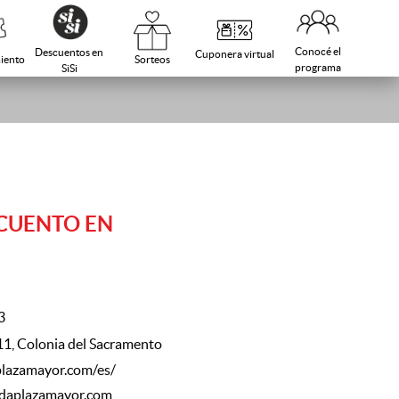
Conocé el
Descuentos en
Cuponera virtual
Sorteos
iento
programa
SiSi
CUENTO EN
3
1, Colonia del Sacramento
plazamayor.com/es/
daplazamayor.com