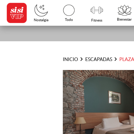
Bienestar
Todo
Nostalgia
Fitness
chevron_right
chevron_right
INICIO
ESCAPADAS
PLAZ