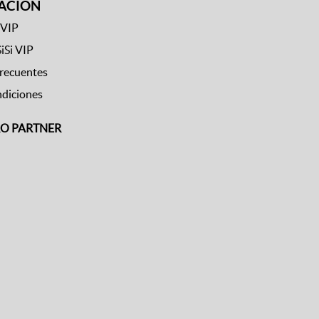
ACIÓN
 VIP
SiSi VIP
frecuentes
ndiciones
RO PARTNER