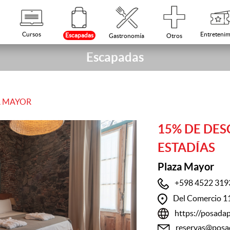
Cursos
Entretenim
Escapadas
Otros
Gastronomía
Escapadas
A MAYOR
15% DE DES
ESTADÍAS
Plaza Mayor
+598 4522 319
Del Comercio 11
https://posada
reservas@posa