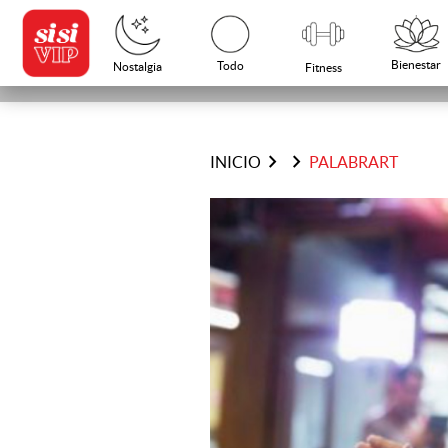
Bienestar
Todo
Nostalgia
Fitness
chevron_right
chevron_right
INICIO
PALABRART