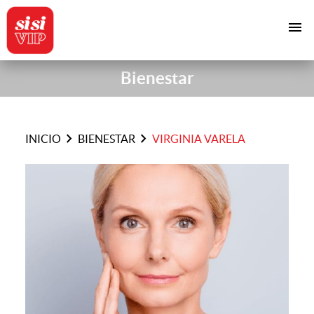
menu
Bienestar
chevron_right
chevron_right
INICIO
BIENESTAR
VIRGINIA VARELA